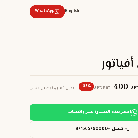
WhatsApp
English
أفياتور
400
-33%
AED 597
AE
· بدون تأمين، توصيل مجاني
احجز هذه السيارة عبر واتساب
اتصل +971565790000