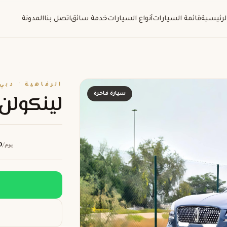
لرئيسية
قائمة السيارات
أنواع السيارات
خدمة سائق
اتصل بنا
المدونة
الرفاهية · دبي
لينكولن 
سيارة فاخرة
D
/يوم