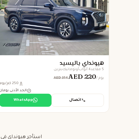
هيونداي باليسيد
5 مقاعد
4 أبواب
أوتوماتيك
بنزين
AED 220
AED 314
/ يوم
250 كم/يوم
الحد الأدنى يومان
اتصال
WhatsApp
استأجر هيونداي في 