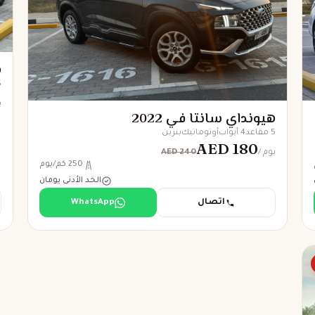
ه
5 
/
هيونداي سانتا في 2022
5 مقاعد
4 أبواب
أوتوماتيك
بنزين
AED 180
AED 240
/ يوم
250 كم/يوم
الحد الأدنى يومان
اتصال
WhatsApp