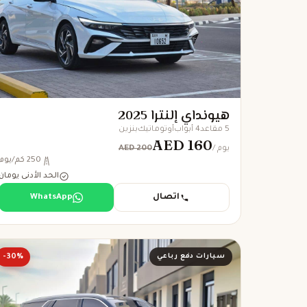
هيونداي إلنترا 2025
5 مقاعد
4 أبواب
أوتوماتيك
بنزين
AED 160
AED 200
/ يوم
250 كم/يوم
الحد الأدنى يومان
اتصال
WhatsApp
سيارات دفع رباعي
-30%