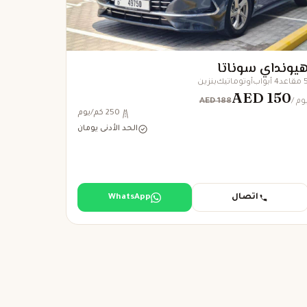
يونداي سوناتا
مقاعد
4 أبواب
أوتوماتيك
بنزين
AED 150
AED 188
 يوم
250 كم/يوم
الحد الأدنى يومان
اتصال
WhatsApp