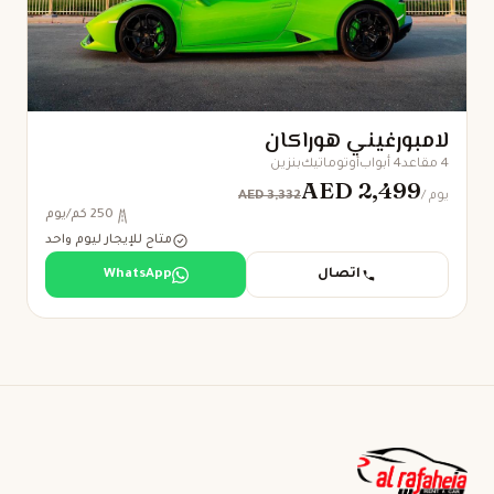
لامبورغيني هوراكان
4 مقاعد
4 أبواب
أوتوماتيك
بنزين
AED 2,499
AED 3,332
/ يوم
250 كم/يوم
متاح للإيجار ليوم واحد
اتصال
WhatsApp