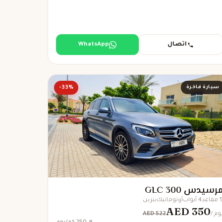
اتصال
WhatsApp
سيارة فاخرة
-33%
رسيدس GLC 300
مقاعد
4 أبواب
أوتوماتيك
بنزين
AED 350
AED 522
 يوم