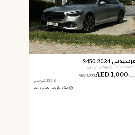
رسيدس S450 2024
مقاعد
4 أبواب
أوتوماتيك
بنزين
AED 1,000
AED 1,333
 يوم
250 كم/يوم
متاح للإيجار ليوم واحد