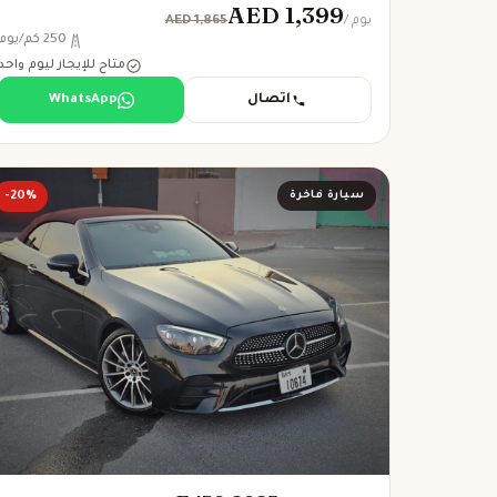
AED 1,399
AED 1,865
/ يوم
250 كم/يوم
متاح للإيجار ليوم واحد
اتصال
WhatsApp
سيارة فاخرة
-20%