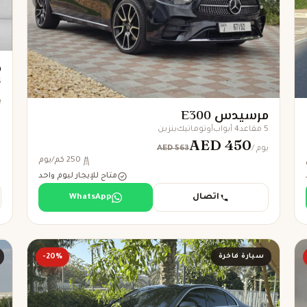
م
5 
/
مرسيدس E300
5 مقاعد
4 أبواب
أوتوماتيك
بنزين
AED 450
AED 563
/ يوم
250 كم/يوم
متاح للإيجار ليوم واحد
اتصال
WhatsApp
سيارة فاخرة
-20%