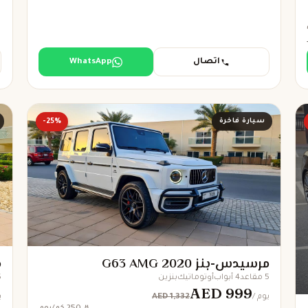
اتصال
WhatsApp
سيارة فاخرة
-25%
مرسيدس-بنز G63 AMG 2020
م
5 مقاعد
4 أبواب
أوتوماتيك
بنزين
5 
AED 999
AED 1,332
/ يوم
/