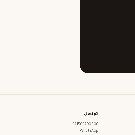
تواصل
+971565790000
WhatsApp