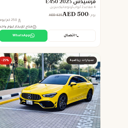
مرسيدس E450 2023
4 مقاعد
2 أبواب
أوتوماتيك
بنزين
AED 500
AED 625
/ يوم
250 كم/يوم
متاح للإيجار ليوم واحد
اتصال
WhatsApp
سيارات رياضية
-25%