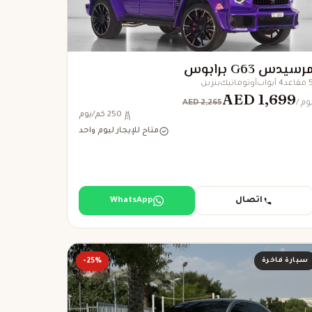
رسيدس G63 برابوس
مقاعد
4 أبواب
أوتوماتيك
بنزين
AED 1,699
AED 2,265
 يوم
250 كم/يوم
متاح للإيجار ليوم واحد
اتصال
WhatsApp
سيارة فاخرة
-25%