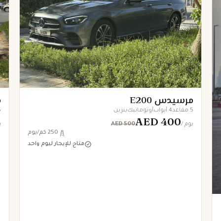
مرسيدس E200
م
5 مقاعد
4 أبواب
أوتوماتيك
بنزين
5 
AED 400
AED 500
/ يوم
/
250 كم/يوم
متاح للإيجار ليوم واحد