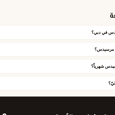
ة
يدس في دبي؟
ار مرسيدس؟
يدس شهرياً؟
يّ؟