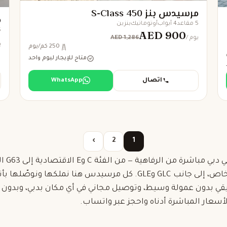
مرسيدس بنز S-Class 450
م
5 مقاعد
4 أبواب
أوتوماتيك
بنزين
5 
AED 900
AED 1,286
/ يوم
/
250 كم/يوم
متاح للإيجار ليوم واحد
اتصال
WhatsApp
›
2
1
بمستوى السائق الخاص، إلى جانب GLC وGLE. كل مرسيدس هنا نملكه
يقي بدون عمولة وسيط، وتوصيل مجاني في أي مكان بدبي، وبدون
سعار المباشرة أدناه واحجز عبر واتساب.