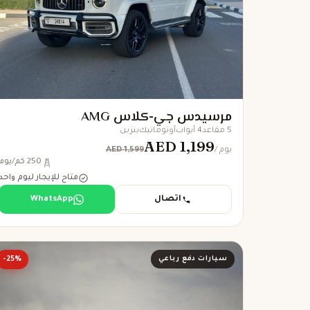
مرسيدس جي-كلاس AMG
5 مقاعد
4 أبواب
أوتوماتيك
بنزين
AED 1,199
AED 1,599
/ يوم
250 كم/يوم
متاح للإيجار ليوم واحد
اتصال
WhatsApp
سيارات دفع رباعي
-25%