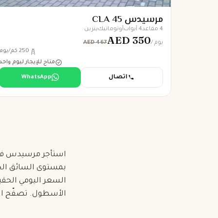
مرسيدس CLA 45
4 مقاعد
4 أبواب
أوتوماتيك
بنزين
AED 350
AED 467
/ يوم
250 كم/يوم
متاح للإيجار ليوم واحد
اتصال
WhatsApp
السعر اليومي الحق
الأسطول. تصفّح الأ