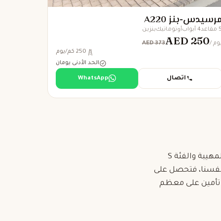
رسيدس-بنز A220
مقاعد
4 أبواب
أوتوماتيك
بنزين
AED 250
AED 373
 يوم
250 كم/يوم
الحد الأدنى يومان
اتصال
WhatsApp
استأجر مرسيدس في دبي مباشرة من الرفاهية — من الفئة C وE الاقتصادية إلى G63 المهيبة والفئة S
ا ونوصّلها بأنفسنا، فتحصل على
 تأمين على معظم