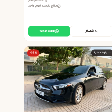
250 كم/يوم
متاح للإيجار ليوم واحد
اتصال
WhatsApp
سيارة فاخرة
-33%