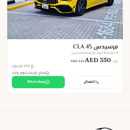
مرسيدس CLA 45
4 مقاعد
4 أبواب
أوتوماتيك
بنزين
AED 350
AED 467
/ يوم
250 كم/يوم
متاح للإيجار ليوم واحد
اتصال
WhatsApp