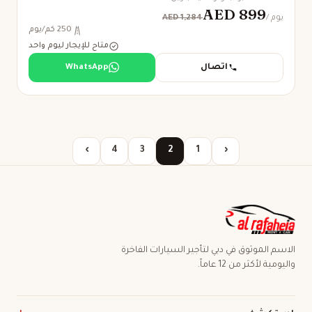
AED 899
AED 1,284
/ يوم
250 كم/يوم
متاح للإيجار ليوم واحد
اتصال
WhatsApp
›
4
3
2
1
‹
الاسم الموثوق في دبي لتأجير السيارات الفاخرة
واليومية لأكثر من 12 عاماً.