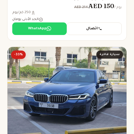
AED 150
AED 214
/ يوم
250 كم/يوم
الحد الأدنى يومان
اتصال
WhatsApp
سيارة فاخرة
-33%