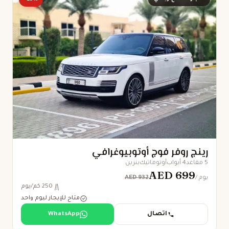
رينج روفر فوج أوتوبيوغرافي
5 مقاعد
4 أبواب
أوتوماتيك
بنزين
AED 699
AED 932
/ يوم
250 كم/يوم
متاح للإيجار ليوم واحد
اتصال
WhatsApp