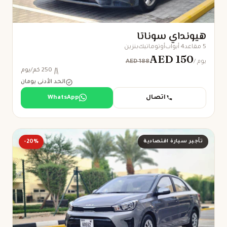
هيونداي سوناتا
5 مقاعد
4 أبواب
أوتوماتيك
بنزين
AED 150
AED 188
/ يوم
250 كم/يوم
الحد الأدنى يومان
اتصال
WhatsApp
تأجير سيارة اقتصادية
-20%