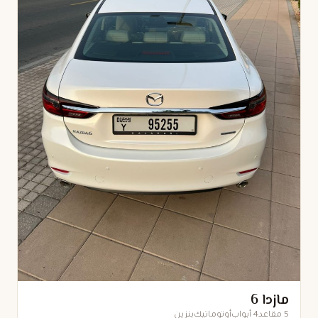
مازدا 6
5 مقاعد
4 أبواب
أوتوماتيك
بنزين