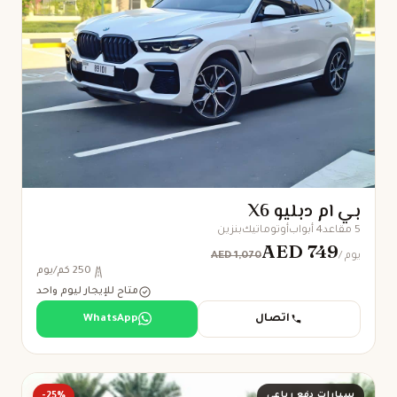
بي ام دبليو X6
5 مقاعد
4 أبواب
أوتوماتيك
بنزين
AED 749
AED 1,070
/ يوم
250 كم/يوم
متاح للإيجار ليوم واحد
اتصال
WhatsApp
سيارات دفع رباعي
-25%