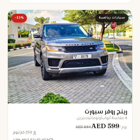
سيارات رياضية
-33%
رينج روفر سبورت
4 مقاعد
4 أبواب
أوتوماتيك
بنزين
AED 599
AED 894
/ يوم
250 كم/يوم
متاح للإيجار ليوم واحد