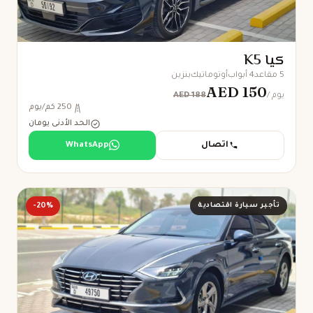
كيا K5
5 مقاعد
4 أبواب
أوتوماتيك
بنزين
AED 150
AED 188
/ يوم
250 كم/يوم
الحد الأدنى يومان
اتصال
WhatsApp
تأجير سيارة اقتصادية
-20%