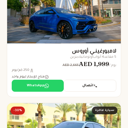
لامبورغيني أوروس
5 مقاعد
4 أبواب
أوتوماتيك
بنزين
AED 1,999
AED 2,665
/ يوم
250 كم/يوم
متاح للإيجار ليوم واحد
اتصال
WhatsApp
سيارة فاخرة
-30%