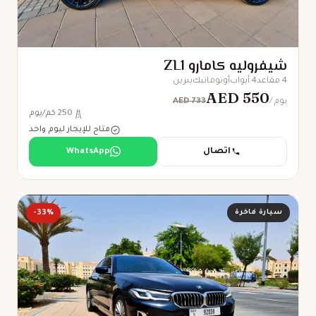
شيفروليه كامارو ZL1
4 مقاعد
4 أبواب
أوتوماتيك
بنزين
AED 550
AED 733
/ يوم
250 كم/يوم
متاح للإيجار ليوم واحد
اتصال
WhatsApp
سيارة فاخرة
-33%