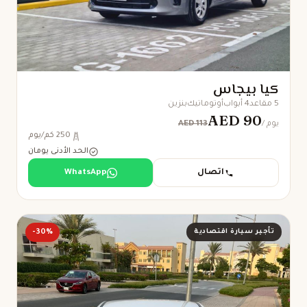
كيا بيجاس
5 مقاعد
4 أبواب
أوتوماتيك
بنزين
AED 90
AED 113
/ يوم
250 كم/يوم
الحد الأدنى يومان
اتصال
WhatsApp
تأجير سيارة اقتصادية
-30%