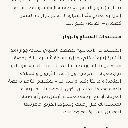
النظر عن الجنسية. القائمة القياسية: الهوية الإماراتية
(سارية)، جواز السفر مع صفحة الإقامة، ورخصة قيادة
إماراتية تغطي فئة السيارة. لا تُحجز جوازات السفر
كضمان — القانون يمنع ذلك.
مستندات السياح والزوار
المستندات الأساسية لمعظم السياح: نسخة جواز (مع
تأشيرة زيارة أو ختم دخول)، نسخة تأشيرة زيارة، رخصة
قيادة من بلدك، ورخصة قيادة دولية عند الحاجة. مواطنو
دول معينة — كثير من دول الاتحاد الأوروبي والمملكة
المتحدة وأمريكا وكندا وأستراليا — يمكنهم التأجير برخصة
بلدهم وحدها. يجب أن تكون الرخصة بالإنجليزية أو
العربية، أو مع ترجمة معتمدة. أرسل صوراً واضحة
لمستنداتك قبل رحلتك وسيؤكد الفريق جاهزيتها
لتوصيل السيارة يوم وصولك.