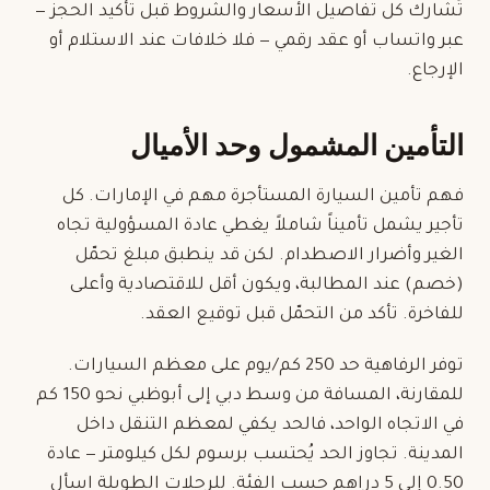
تُشارك كل تفاصيل الأسعار والشروط قبل تأكيد الحجز —
عبر واتساب أو عقد رقمي — فلا خلافات عند الاستلام أو
الإرجاع.
التأمين المشمول وحد الأميال
فهم تأمين السيارة المستأجرة مهم في الإمارات. كل
تأجير يشمل
تأميناً شاملاً
يغطي عادة المسؤولية تجاه
الغير وأضرار الاصطدام. لكن قد ينطبق مبلغ تحمّل
(خصم) عند المطالبة، ويكون أقل للاقتصادية وأعلى
للفاخرة. تأكد من التحمّل قبل توقيع العقد.
توفر الرفاهية حد 250 كم/يوم على معظم السيارات.
للمقارنة، المسافة من وسط دبي إلى أبوظبي نحو 150 كم
في الاتجاه الواحد، فالحد يكفي لمعظم التنقل داخل
المدينة. تجاوز الحد يُحتسب برسوم لكل كيلومتر — عادة
0.50 إلى 5 دراهم حسب الفئة. للرحلات الطويلة اسأل