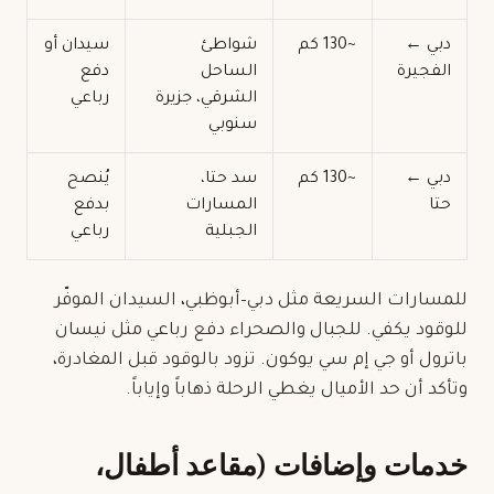
دبي ←
~130 كم
شواطئ
سيدان أو
الفجيرة
الساحل
دفع
الشرقي، جزيرة
رباعي
سنوبي
دبي ←
~130 كم
سد حتا،
يُنصح
حتا
المسارات
بدفع
الجبلية
رباعي
للمسارات السريعة مثل دبي–أبوظبي، السيدان الموفّر
للوقود يكفي. للجبال والصحراء دفع رباعي مثل نيسان
باترول أو جي إم سي يوكون. تزود بالوقود قبل المغادرة،
وتأكد أن حد الأميال يغطي الرحلة ذهاباً وإياباً.
خدمات وإضافات (مقاعد أطفال،