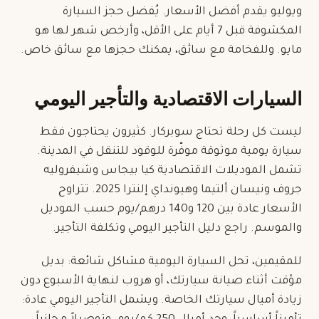
ويوليو يقدم أفضل الأسعار. يُفضل حجز
السيارة
المكشوفة
قبل 7 أيام على الأقل، وأرخص شهر لها هو
مايو. وللفخامة مع سائق، يمكنك حجزها
مع سائق خاص
.
السيارات الاقتصادية والتأجير اليومي
ليست كل رحلة تحتاج سوبركار. كثيرون يحتاجون فقط
سيارة يومية موثوقة موفّرة للوقود للتنقل في المدينة.
تشمل الموديلات الاقتصادية كيا بيجاس وشيفروليه
جروف ونيسان ألتيما وهيونداي إلنترا 2025. تتراوح
الأسعار عادة بين 120 و140 درهم/يوم حسب الموديل
والموسم. راجع دليل
التأجير اليومي
و
تكلفة التأجير
.
للمقيمين، تحل السيارة اليومية مشاكل شائعة: بديل
مؤقت أثناء صيانة سيارتك، أو هروب لنهاية الأسبوع دون
زيادة أميال سيارتك الخاصة. ويشمل التأجير اليومي عادة: