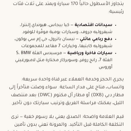
يتجاوز الأسطول حالياً 170 سيارة ويمتد على ثلاث فئات
رئيسية:
سيدانات اقتصادية
— كيا بيجاس، هيونداي إلنترا،
شيفروليه جروف، وسيارات يومية موفّرة للوقود
دفع رباعي
عائلي
— نيسان باترول، جي إم سي يوكون،
شيفروليه كابتيفا، وخيارات
7 مقاعد
للمجموعات
سيارات فاخرة
ورياضية
— مرسيدس الفئة S، BMW
الفئة 7، رانج روفر، وسوبركار مختارة مثل لامبورغيني
أوروس
يجري الحجز وخدمة العملاء عبر قناة واحدة سريعة:
واتساب، متاح على مدار الساعة. سواء وصلت متأخراً إلى
مطار دبي (DXB) أو مطار آل مكتوم (DWC) بعد منتصف
الليل، يمكنك مراسلة الفريق وترتيب سيارتك دون تأخير.
قيم العلامة واضحة: الصدق يعني بلا رسوم خفية — ترى
التكلفة الكاملة قبل التأكيد. والمرونة تعني بدون تأمين