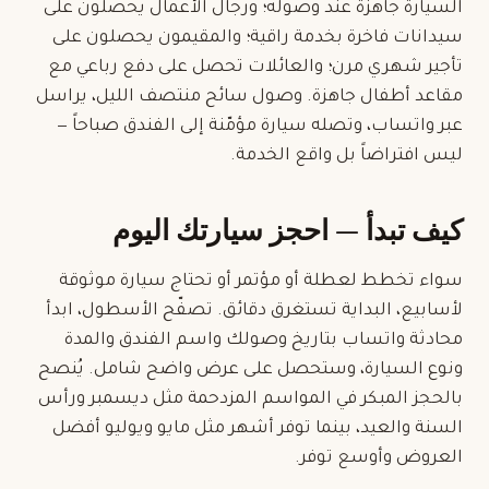
السيارة جاهزة عند وصوله؛ ورجال الأعمال يحصلون على
سيدانات فاخرة بخدمة راقية؛ والمقيمون يحصلون على
تأجير شهري
مرن؛ والعائلات تحصل على دفع رباعي مع
مقاعد أطفال جاهزة. وصول سائح منتصف الليل، يراسل
عبر واتساب، وتصله سيارة مؤمّنة إلى الفندق صباحاً —
ليس افتراضاً بل واقع الخدمة.
كيف تبدأ — احجز سيارتك اليوم
سواء تخطط لعطلة أو مؤتمر أو تحتاج سيارة موثوقة
لأسابيع، البداية تستغرق دقائق. تصفّح الأسطول، ابدأ
محادثة واتساب بتاريخ وصولك واسم الفندق والمدة
ونوع السيارة، وستحصل على عرض واضح شامل. يُنصح
بالحجز المبكر في المواسم المزدحمة مثل ديسمبر ورأس
السنة والعيد، بينما توفر أشهر مثل مايو ويوليو أفضل
العروض وأوسع توفر.