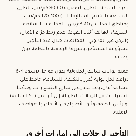
مكان، والمخالفات مرتبطة برخصة السيارة فتصلك لاحقاً.
حدود السرعة: الطرق الحضرية 60–80 كم/س، الطرق
السريعة (الشيخ زايد، الإمارات) 100–120 كم/س،
ومناطق المدارس 40 كم/س. المخالفات الشائعة:
السرعة، الهاتف أثناء القيادة، عدم ربط حزام الأمان،
والركن غير القانوني.
المخالفات
خلال مدة التأجير
مسؤولية المستأجر، وتمررها الرفاهية بالتكلفة دون
إضافة.
جميع بوابات
سالك
إلكترونية بدون حواجز، برسوم 4–6
دراهم لكل بوابة تُمرر بالتكلفة. للسلامة: حافظ على
مسافة أمان، وقد بحذر على شارع الشيخ زايد، وخطّط
لاستراحات في الرحلات الطويلة إلى أبوظبي (~1.5 ساعة)
أو رأس الخيمة، وأبقِ الأضواء في الأنفاق والعواصف
الرملية.
التأجير لرحلات إلى إمارات أخرى