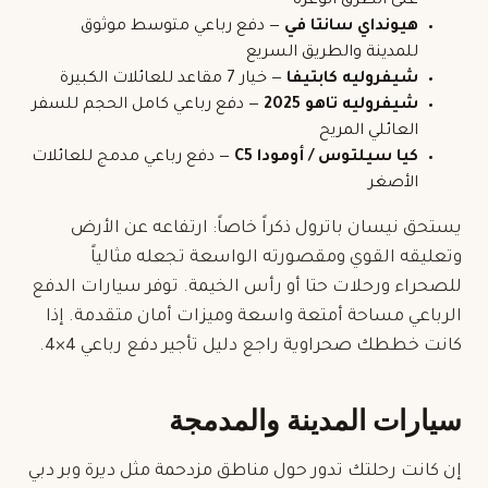
على الطرق الوعرة
هيونداي سانتا في
— دفع رباعي متوسط موثوق
للمدينة والطريق السريع
شيفروليه كابتيفا
— خيار 7 مقاعد للعائلات الكبيرة
شيفروليه تاهو 2025
— دفع رباعي كامل الحجم للسفر
العائلي المريح
كيا سيلتوس / أومودا C5
— دفع رباعي مدمج للعائلات
الأصغر
يستحق نيسان باترول ذكراً خاصاً: ارتفاعه عن الأرض
وتعليقه القوي ومقصورته الواسعة تجعله مثالياً
للصحراء ورحلات حتا أو رأس الخيمة. توفر سيارات الدفع
الرباعي مساحة أمتعة واسعة وميزات أمان متقدمة. إذا
كانت خططك صحراوية راجع دليل
تأجير دفع رباعي 4×4
.
سيارات المدينة والمدمجة
إن كانت رحلتك تدور حول مناطق مزدحمة مثل ديرة وبر دبي