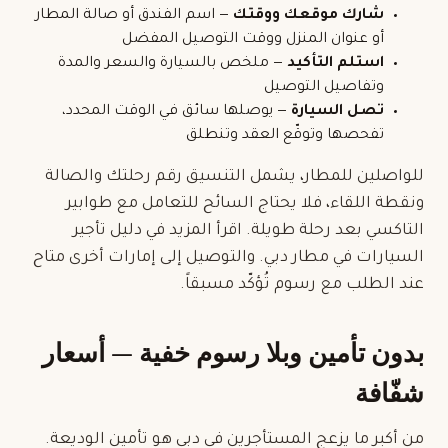
شارك موقعك ووقتك
— اسم الفندق أو صالة المطار
أو عنوان المنزل ووقت التوصيل المفضل
استلم التأكيد
— ملخص بالسيارة والسعر والمدة
وتفاصيل التوصيل
تصل السيارة
— يوصلها سائق في الوقت المحدد،
تفحصها وتوقّع العقد وتنطلق
للواصلين للمطار، يشمل التنسيق رقم رحلتك والصالة
ونقطة اللقاء، فلا يحتاج السائح للتعامل مع طوابير
التاكسي بعد رحلة طويلة. اقرأ المزيد في
دليل تأجير
السيارات في مطار دبي
. والتوصيل إلى إمارات أخرى متاح
عند الطلب مع رسوم تُؤكّد مسبقاً.
بدون تأمين وبلا رسوم خفية — أسعار
شفّافة
من أكبر ما يزعج المستأجرين في دبي هو تأمين الوديعة.