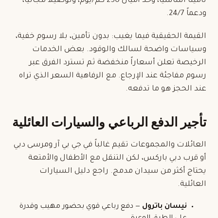
تأميناً أساسياً، وحد أميال 250 كم/يوم، وتوصيلاً مجانياً،
ودعماً 24/7.
القيمة الحقيقية فيما يغيب: بدون تأمين، بلا رسوم خفية،
وسياسات واضحة لسالك والوقود. بعض الخدمات
الرخيصة تعلن أسعاراً منخفضة ثم تسترد الفرق عبر
رسوم مفاجئة عند الإرجاع. مع الرفاهية السعر الذي تراه
عند الحجز هو ما تدفعه.
تأجير الدفع الرباعي والسيارات العائلية
العائلات والمجموعات تقيم غالباً في جي بي آر ومرسى دبي
أو قرب دبي باركس، لكن التنقل مع الأطفال والأمتعة
يحتاج أكثر من
سيدان
مدمج. راجع دليل
السيارات
العائلية
.
نيسان باترول
— دفع رباعي قوي بحضور مهيب وقدرة