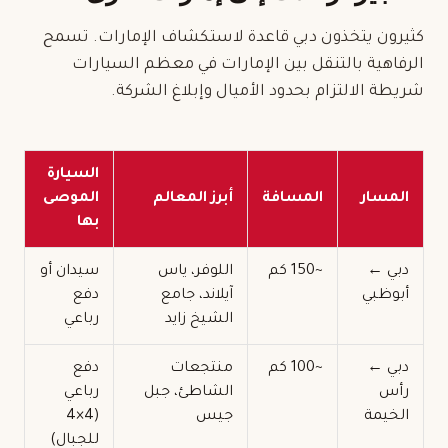
كثيرون يتخذون دبي قاعدة لاستكشاف الإمارات. تسمح
الرفاهية بالتنقل بين الإمارات في معظم السيارات
شريطة الالتزام بحدود الأميال وإبلاغ الشركة.
السيارة
المسار
المسافة
أبرز المعالم
الموصى
بها
دبي ←
~150 كم
اللوفر، ياس
سيدان أو
أبوظبي
آيلاند، جامع
دفع
الشيخ زايد
رباعي
دبي ←
~100 كم
منتجعات
دفع
رأس
الشاطئ، جبل
رباعي
الخيمة
جيس
(4×4
للجبال)