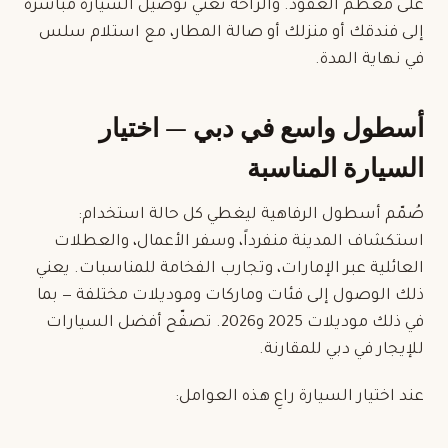
على معظم العقود. والراحة تعني توصيل السيارة مباشرة
إلى فندقك أو منزلك أو صالة
المطار
، مع استلام سلس
في نهاية المدة.
أسطول واسع في دبي — اختيار
السيارة المناسبة
صُمّم أسطول الرفاهية ليغطي كل حالة استخدام:
استكشاف المدينة منفرداً، وسفر الأعمال، والعطلات
العائلية عبر الإمارات، وتجارب الفخامة للمناسبات. يعني
ذلك الوصول إلى فئات وماركات وموديلات مختلفة — بما
في ذلك موديلات 2025 و2026. تصفّح
أفضل السيارات
للإيجار في دبي
للمقارنة.
عند اختيار السيارة راعِ هذه العوامل: