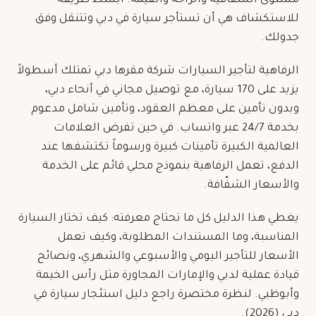
مستوى الشفافية والراحة والقيمة. أبسط طريقة
للاستكشاف هي أن
تستأجر سيارة في دبي
وتتنقل وفق
جدولك.
الرفاهية لتأجير السيارات شركة مقرها دبي تمتلك أسطولاً
يزيد على 170 سيارة، مع توصيل مجاني في أنحاء دبي،
و
بدون تأمين
على معظم العقود، وتأمين شامل مدعوم
بخدمة 24/7 عبر واتساب. في حين تفرض العلامات
العالمية الكبيرة تأمينات كبيرة ورسوماً تكتشفها عند
الدفع، تعمل الرفاهية بنموذج محلي قائم على الخدمة
والأسعار الشفّافة.
يغطي هذا الدليل كل ما تحتاج معرفته: كيف تختار السيارة
المناسبة، وما المستندات المطلوبة، وكيف تعمل
الأسعار للتأجير اليومي والأسبوعي والشهري، ونصائح
قيادة عملية لدبي والإمارات المجاورة مثل رأس الخيمة
وأبوظبي. لنظرة مختصرة راجع
دليل استئجار سيارة في
دبي (2026)
.