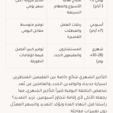
يومي (1–
سياح نهاية
الأكثر مرونة؛ أعلى
3 أيام)
الأسبوع والمهام
سعر يومي
السريعة
أسبوعي
رحلات العمل
توفير متوسط
(7+ أيام)
والعطلات
مقابل اليومي
القصيرة
شهري
المستشارون
توفير كبير؛ أفضل
(28–30+
والمقيمون الجدد
قيمة للإقامات
يوم)
الطويلة
التأجير الشهري
شائع خاصة بين المقيمين المنتظرين
لسيارة جديدة، والوافدين الجدد، والعاملين عن بُعد.
تنخفض التكلفة اليومية كثيراً للتأجير الشهري، مما
يجعله الأذكى لأي إقامة تتجاوز أسبوعين. تريد التمديد؟
راسلنا قبل انتهاء المدة ونؤكد التمديد والسعر المعدّل
دون تغييرات مفاجئة.