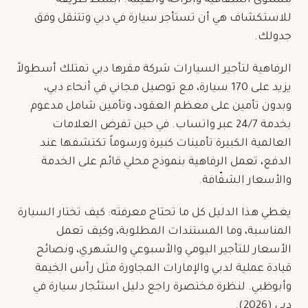
مستوى الشفافية والراحة والقيمة. أبسط طريقة
للاستكشاف هي أن
تستأجر سيارة في دبي
وتتنقل وفق
جدولك.
الرفاهية لتأجير السيارات شركة مقرها دبي تمتلك أسطولاً
يزيد على 170 سيارة، مع توصيل مجاني في أنحاء دبي،
و
بدون تأمين
على معظم العقود، وتأمين شامل مدعوم
بخدمة 24/7 عبر واتساب. في حين تفرض العلامات
العالمية الكبيرة تأمينات كبيرة ورسوماً تكتشفها عند
الدفع، تعمل الرفاهية بنموذج محلي قائم على الخدمة
والأسعار الشفّافة.
يغطي هذا الدليل كل ما تحتاج معرفته: كيف تختار السيارة
المناسبة، وما المستندات المطلوبة، وكيف تعمل
الأسعار للتأجير اليومي والأسبوعي والشهري، ونصائح
قيادة عملية لدبي والإمارات المجاورة مثل رأس الخيمة
وأبوظبي. لنظرة مختصرة راجع
دليل استئجار سيارة في
دبي (2026)
.