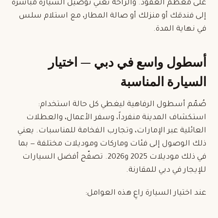
على معظم العقود. والراحة تعني توصيل السيارة مباشرة
إلى فندقك أو منزلك أو صالة
المطار
، مع استلام سلس
في نهاية المدة.
أسطول واسع في دبي — اختيار
السيارة المناسبة
صُمّم أسطول الرفاهية ليغطي كل حالة استخدام:
استكشاف المدينة منفرداً، وسفر الأعمال، والعطلات
العائلية عبر الإمارات، وتجارب الفخامة للمناسبات. يعني
ذلك الوصول إلى فئات وماركات وموديلات مختلفة — بما
في ذلك موديلات 2025 و2026. تصفّح
أفضل السيارات
للإيجار في دبي
للمقارنة.
عند اختيار السيارة راعِ هذه العوامل: