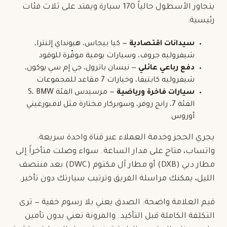
يتجاوز الأسطول حالياً 170 سيارة ويمتد على ثلاث فئات
رئيسية:
سيدانات اقتصادية
— كيا بيجاس، هيونداي إلنترا،
شيفروليه جروف، وسيارات يومية موفّرة للوقود
دفع رباعي
عائلي
— نيسان باترول، جي إم سي يوكون،
شيفروليه كابتيفا، وخيارات
7 مقاعد
للمجموعات
سيارات فاخرة
ورياضية
— مرسيدس الفئة S، BMW
الفئة 7، رانج روفر، وسوبركار مختارة مثل لامبورغيني
أوروس
يجري الحجز وخدمة العملاء عبر قناة واحدة سريعة:
واتساب، متاح على مدار الساعة. سواء وصلت متأخراً إلى
مطار دبي (DXB) أو مطار آل مكتوم (DWC) بعد منتصف
الليل، يمكنك مراسلة الفريق وترتيب سيارتك دون تأخير.
قيم العلامة واضحة: الصدق يعني بلا رسوم خفية — ترى
التكلفة الكاملة قبل التأكيد. والمرونة تعني بدون تأمين