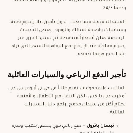
تأميناً أساسياً، وحد أميال 250 كم/يوم، وتوصيلاً مجانياً،
ودعماً 24/7.
القيمة الحقيقية فيما يغيب: بدون تأمين، بلا رسوم خفية،
وسياسات واضحة لسالك والوقود. بعض الخدمات
الرخيصة تعلن أسعاراً منخفضة ثم تسترد الفرق عبر
رسوم مفاجئة عند الإرجاع. مع الرفاهية السعر الذي تراه
عند الحجز هو ما تدفعه.
تأجير الدفع الرباعي والسيارات العائلية
العائلات والمجموعات تقيم غالباً في جي بي آر ومرسى دبي
أو قرب دبي باركس، لكن التنقل مع الأطفال والأمتعة
يحتاج أكثر من
سيدان
مدمج. راجع دليل
السيارات
العائلية
.
نيسان باترول
— دفع رباعي قوي بحضور مهيب وقدرة