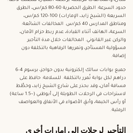
مكان، والمخالفات مرتبطة برخصة السيارة فتصلك لاحقاً.
حدود السرعة: الطرق الحضرية 60–80 كم/س، الطرق
السريعة (الشيخ زايد، الإمارات) 100–120 كم/س،
ومناطق المدارس 40 كم/س. المخالفات الشائعة:
السرعة، الهاتف أثناء القيادة، عدم ربط حزام الأمان،
والركن غير القانوني.
المخالفات
خلال مدة التأجير
مسؤولية المستأجر، وتمررها الرفاهية بالتكلفة دون
إضافة.
جميع بوابات
سالك
إلكترونية بدون حواجز، برسوم 4–6
دراهم لكل بوابة تُمرر بالتكلفة. للسلامة: حافظ على
مسافة أمان، وقد بحذر على شارع الشيخ زايد، وخطّط
لاستراحات في الرحلات الطويلة إلى أبوظبي (~1.5 ساعة)
أو رأس الخيمة، وأبقِ الأضواء في الأنفاق والعواصف
الرملية.
التأجير لرحلات إلى إمارات أخرى