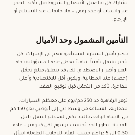
تُشارك كل تفاصيل الأسعار والشروط قبل تأكيد الحجز —
عبر واتساب أو عقد رقمي — فلا خلافات عند الاستلام أو
الإرجاع.
التأمين المشمول وحد الأميال
فهم تأمين السيارة المستأجرة مهم في الإمارات. كل
تأجير يشمل
تأميناً شاملاً
يغطي عادة المسؤولية تجاه
الغير وأضرار الاصطدام. لكن قد ينطبق مبلغ تحمّل
(خصم) عند المطالبة، ويكون أقل للاقتصادية وأعلى
للفاخرة. تأكد من التحمّل قبل توقيع العقد.
توفر الرفاهية حد 250 كم/يوم على معظم السيارات.
للمقارنة، المسافة من وسط دبي إلى أبوظبي نحو 150 كم
في الاتجاه الواحد، فالحد يكفي لمعظم التنقل داخل
المدينة. تجاوز الحد يُحتسب برسوم لكل كيلومتر — عادة
0.50 إلى 5 دراهم حسب الفئة. للرحلات الطويلة اسأل