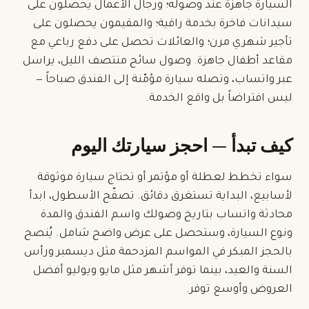
السيارة جاهزة عند وصوله؛ ورجال الأعمال يحصلون على
سيدانات فاخرة بخدمة راقية؛ والمقيمون يحصلون على
تأجير شهري
مرن؛ والعائلات تحصل على دفع رباعي مع
مقاعد أطفال جاهزة. وصول سائح منتصف الليل، يراسل
عبر واتساب، وتصله سيارة مؤمّنة إلى الفندق صباحاً —
ليس افتراضاً بل واقع الخدمة.
كيف تبدأ — احجز سيارتك اليوم
سواء تخطط لعطلة أو مؤتمر أو تحتاج سيارة موثوقة
لأسابيع، البداية تستغرق دقائق. تصفّح الأسطول، ابدأ
محادثة واتساب بتاريخ وصولك واسم الفندق والمدة
ونوع السيارة، وستحصل على عرض واضح شامل. يُنصح
بالحجز المبكر في المواسم المزدحمة مثل ديسمبر ورأس
السنة والعيد، بينما توفر أشهر مثل مايو ويوليو أفضل
العروض وأوسع توفر.