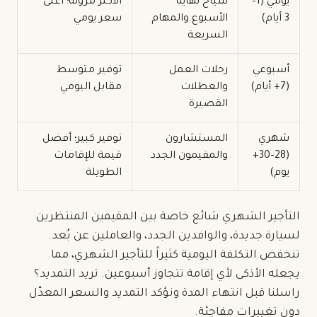
يومي (1–
سياح نهاية
الأكثر مرونة؛ أعلى
3 أيام)
الأسبوع والمهام
سعر يومي
السريعة
أسبوعي
رحلات العمل
توفير متوسط
(7+ أيام)
والعطلات
مقابل اليومي
القصيرة
شهري
المستشارون
توفير كبير؛ أفضل
(28–30+
والمقيمون الجدد
قيمة للإقامات
يوم)
الطويلة
التأجير الشهري
شائع خاصة بين المقيمين المنتظرين
لسيارة جديدة، والوافدين الجدد، والعاملين عن بُعد.
تنخفض التكلفة اليومية كثيراً للتأجير الشهري، مما
يجعله الأذكى لأي إقامة تتجاوز أسبوعين. تريد التمديد؟
راسلنا قبل انتهاء المدة ونؤكد التمديد والسعر المعدّل
دون تغييرات مفاجئة.