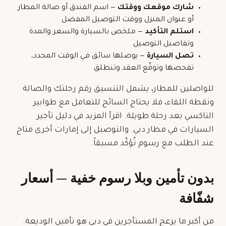
شارك موقعك ووقتك
— اسم الفندق أو صالة المطار
أو عنوان المنزل ووقت التوصيل المفضل
استلم التأكيد
— ملخص بالسيارة والسعر والمدة
وتفاصيل التوصيل
تصل السيارة
— يوصلها سائق في الوقت المحدد،
تفحصها وتوقّع العقد وتنطلق
للواصلين للمطار، يشمل التنسيق رقم رحلتك والصالة
ونقطة اللقاء، فلا يحتاج السائح للتعامل مع طوابير
التاكسي بعد رحلة طويلة. اقرأ المزيد في
دليل تأجير
السيارات في مطار دبي
. والتوصيل إلى إمارات أخرى متاح
عند الطلب مع رسوم تُؤكّد مسبقاً.
بدون تأمين وبلا رسوم خفية — أسعار
شفّافة
من أكبر ما يزعج المستأجرين في دبي هو تأمين الوديعة.