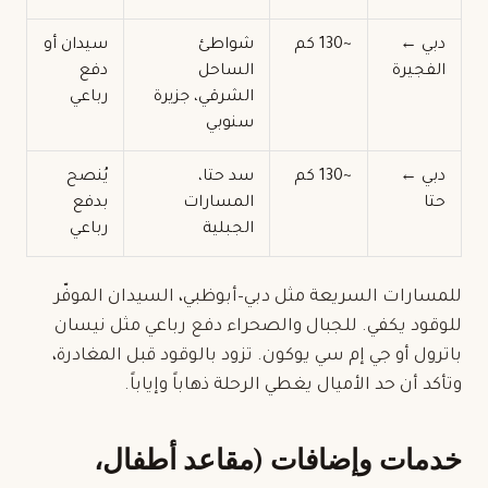
دبي ←
~130 كم
شواطئ
سيدان أو
الفجيرة
الساحل
دفع
الشرقي، جزيرة
رباعي
سنوبي
دبي ←
~130 كم
سد حتا،
يُنصح
حتا
المسارات
بدفع
الجبلية
رباعي
للمسارات السريعة مثل دبي–أبوظبي، السيدان الموفّر
للوقود يكفي. للجبال والصحراء دفع رباعي مثل نيسان
باترول أو جي إم سي يوكون. تزود بالوقود قبل المغادرة،
وتأكد أن حد الأميال يغطي الرحلة ذهاباً وإياباً.
خدمات وإضافات (مقاعد أطفال،