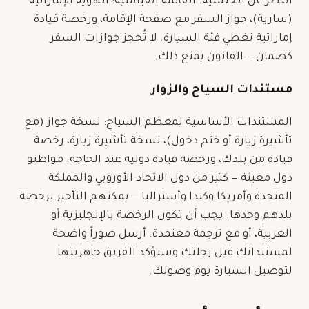
النظر عن الجنسية. القائمة القياسية: الهوية الإماراتية
(سارية)، جواز السفر مع صفحة الإقامة، ورخصة قيادة
إماراتية تغطي فئة السيارة. لا تُحجز جوازات السفر
كضمان — القانون يمنع ذلك.
مستندات السياح والزوار
المستندات الأساسية لمعظم السياح: نسخة جواز (مع
تأشيرة زيارة أو ختم دخول)، نسخة تأشيرة زيارة، رخصة
قيادة من بلدك، ورخصة قيادة دولية عند الحاجة. مواطنو
دول معينة — كثير من دول الاتحاد الأوروبي والمملكة
المتحدة وأمريكا وكندا وأستراليا — يمكنهم التأجير برخصة
بلدهم وحدها. يجب أن تكون الرخصة بالإنجليزية أو
العربية، أو مع ترجمة معتمدة. أرسل صوراً واضحة
لمستنداتك قبل رحلتك وسيؤكد الفريق جاهزيتها
لتوصيل السيارة يوم وصولك.