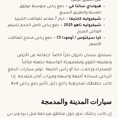
على الطرق الوعرة
هيونداي سانتا في
— دفع رباعي متوسط موثوق
للمدينة والطريق السريع
شيفروليه كابتيفا
— خيار 7 مقاعد للعائلات الكبيرة
شيفروليه تاهو 2025
— دفع رباعي كامل الحجم للسفر
العائلي المريح
كيا سيلتوس / أومودا C5
— دفع رباعي مدمج للعائلات
الأصغر
يستحق نيسان باترول ذكراً خاصاً: ارتفاعه عن الأرض
وتعليقه القوي ومقصورته الواسعة تجعله مثالياً
للصحراء ورحلات حتا أو رأس الخيمة. توفر سيارات الدفع
الرباعي مساحة أمتعة واسعة وميزات أمان متقدمة. إذا
كانت خططك صحراوية راجع دليل
تأجير دفع رباعي 4×4
.
سيارات المدينة والمدمجة
إن كانت رحلتك تدور حول مناطق مزدحمة مثل ديرة وبر دبي