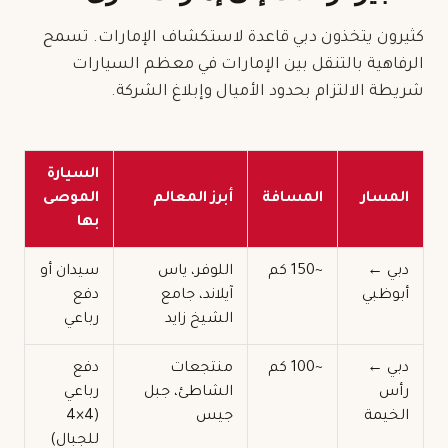
كثيرون يتخذون دبي قاعدة لاستكشاف الإمارات. تسمح
الرفاهية بالتنقل بين الإمارات في معظم السيارات
شريطة الالتزام بحدود الأميال وإبلاغ الشركة.
السيارة
المسار
المسافة
أبرز المعالم
الموصى
بها
دبي ←
~150 كم
اللوفر، ياس
سيدان أو
أبوظبي
آيلاند، جامع
دفع
الشيخ زايد
رباعي
دبي ←
~100 كم
منتجعات
دفع
رأس
الشاطئ، جبل
رباعي
الخيمة
جيس
(4×4
للجبال)