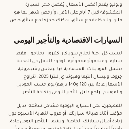
ويوليو يقدم أفضل الأسعار. يُفضل حجز
السيارة
المكشوفة
قبل 7 أيام على الأقل، وأرخص شهر لها هو
مايو. وللفخامة مع سائق، يمكنك حجزها
مع سائق خاص
.
السيارات الاقتصادية والتأجير اليومي
ليست كل رحلة تحتاج سوبركار. كثيرون يحتاجون فقط
سيارة يومية موثوقة موفّرة للوقود للتنقل في المدينة.
تشمل الموديلات الاقتصادية كيا بيجاس وشيفروليه
جروف ونيسان ألتيما وهيونداي إلنترا 2025. تتراوح
الأسعار عادة بين 120 و140 درهم/يوم حسب الموديل
والموسم. راجع دليل
التأجير اليومي
و
تكلفة التأجير
.
للمقيمين، تحل السيارة اليومية مشاكل شائعة: بديل
مؤقت أثناء صيانة سيارتك، أو هروب لنهاية الأسبوع دون
زيادة أميال سيارتك الخاصة. ويشمل التأجير اليومي عادة: