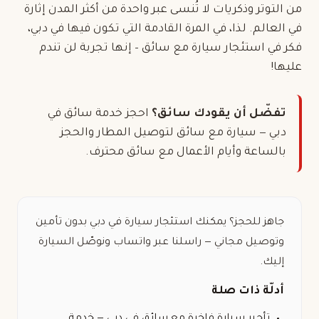
من التوتر وذكريات لا تُنسى عبر واحدة من أكثر المدن إثارة
في العالم. لذا، في المرة القادمة التي تكون فيها في دبي،
فكر في استئجار سيارة مع سائق – إنها تجربة لن تندم
عليها!
تفضّل أن يقودك سائق؟
احجز
خدمة سائق في
دبي — سيارة مع سائق
لتوصيل المطار والحجز
بالساعة وأيام الأعمال مع سائق محترف.
جاهز للحجز؟ يمكنك
استئجار سيارة في دبي
بدون تأمين
وتوصيل مجاني — راسلنا عبر واتساب ونوصّل السيارة
إليك.
أدلّة ذات صلة
تأجير سيارة فاخرة مع سائق في دبي — خدمة