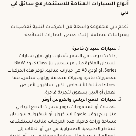
أنواع السيارات المتاحة للاستئجار مع سائق في
دبي
تقدم دبي مجموعة واسعة من المركبات لتلبية تفضيلات
وميزانيات مختلفة. إليك بعض الخيارات الشائعة:
سيارات سيدان فاخرة
إذا كنت ترغب في السفر بأسلوب راقٍ، فإن سيارات
السيدان الفاخرة مثل
مرسيدس
-بنز S-Class، وBMW 7
Series، أو أودي A8 هي خيارات مثالية. توفر هذه المركبات
مقصورات فاخرة وميزات متقدمة وركوب سلس، مما
يجعلها مثالية للأشخاص الذين يسافرون لأغراض
العمل أو الذين يسعون لتجربة فاخرة.
سيارات الدفع الرباعي والكروس أوفر
للعائلات أو المجموعات، توفر سيارات الدفع الرباعي
مثل رينج روفر، وتويوتا لاند كروزر، أو شيفروليه سوبربان
مساحة وراحة كافية. هذه المركبات مثالية لاستكشاف
المناظر الطبيعية الصحراوية في دبي أو الذهاب إلى