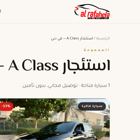
ا
الرئيسية
/
استئجار A Class — في دبي
المجموعة
استئجار A Class — في دبي
1 سيارة متاحة · توصيل مجاني، بدون تأمين.
سيارة فاخرة
-33%