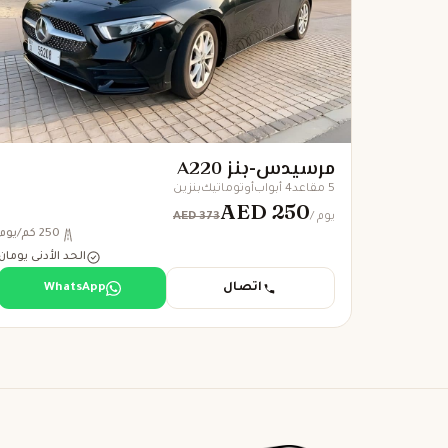
مرسيدس-بنز A220
5 مقاعد
4 أبواب
أوتوماتيك
بنزين
AED 250
AED 373
/ يوم
250 كم/يوم
الحد الأدنى يومان
اتصال
WhatsApp