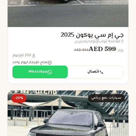
جي إم سي يوكون 2025
5 مقاعد
4 أبواب
أوتوماتيك
بنزين
AED 599
AED 856
/ يوم
250 كم/يوم
متاح للإيجار ليوم واحد
اتصال
WhatsApp
سيارات دفع رباعي
-20%