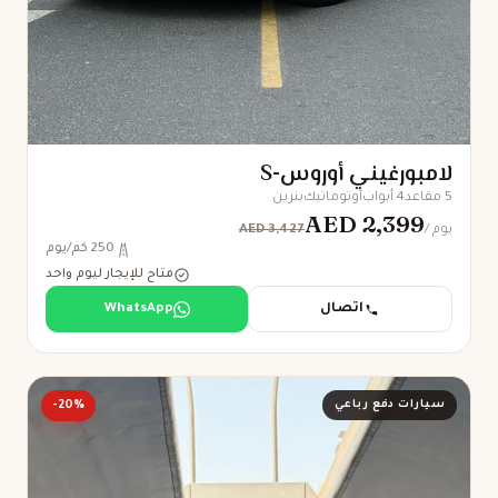
لامبورغيني أوروس-S
5 مقاعد
4 أبواب
أوتوماتيك
بنزين
AED 2,399
AED 3,427
/ يوم
250 كم/يوم
متاح للإيجار ليوم واحد
اتصال
WhatsApp
سيارات دفع رباعي
-20%