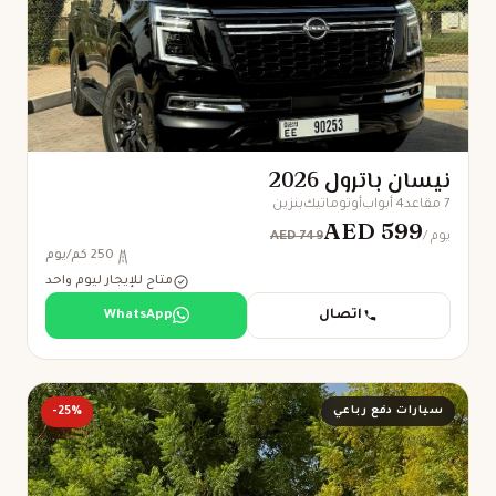
نيسان باترول 2026
7 مقاعد
4 أبواب
أوتوماتيك
بنزين
AED 599
AED 749
/ يوم
250 كم/يوم
متاح للإيجار ليوم واحد
اتصال
WhatsApp
سيارات دفع رباعي
-25%