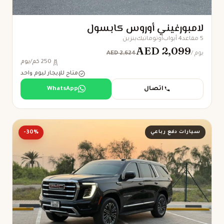
لامبورغيني أوروس كابسول
5 مقاعد
4 أبواب
أوتوماتيك
بنزين
AED 2,099
AED 2,624
/ يوم
250 كم/يوم
متاح للإيجار ليوم واحد
اتصال
WhatsApp
سيارات دفع رباعي
-30%