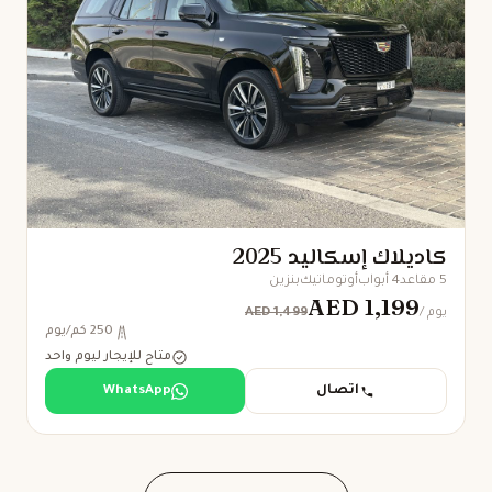
كاديلاك إسكاليد 2025
5 مقاعد
4 أبواب
أوتوماتيك
بنزين
AED 1,199
AED 1,499
/ يوم
250 كم/يوم
متاح للإيجار ليوم واحد
اتصال
WhatsApp