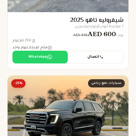
شيفروليه تاهو 2025
7 مقاعد
4 أبواب
أوتوماتيك
بنزين
AED 600
AED 896
/ يوم
250 كم/يوم
متاح للإيجار ليوم واحد
اتصال
WhatsApp
سيارات دفع رباعي
-25%