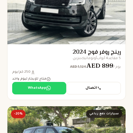
رينج روفر فوج 2024
5 مقاعد
4 أبواب
أوتوماتيك
بنزين
AED 899
AED 1,124
/ يوم
250 كم/يوم
متاح للإيجار ليوم واحد
اتصال
WhatsApp
سيارات دفع رباعي
-20%