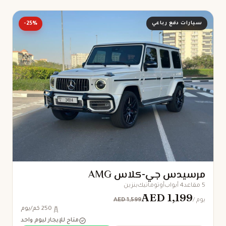
سيارات دفع رباعي
-25%
مرسيدس جي-كلاس AMG
5 مقاعد
4 أبواب
أوتوماتيك
بنزين
AED 1,199
AED 1,599
/ يوم
250 كم/يوم
متاح للإيجار ليوم واحد