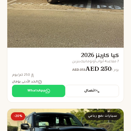
كيا كارينز 2026
7 مقاعد
4 أبواب
أوتوماتيك
بنزين
AED 250
AED 313
/ يوم
250 كم/يوم
الحد الأدنى يومان
اتصال
WhatsApp
سيارات دفع رباعي
-20%