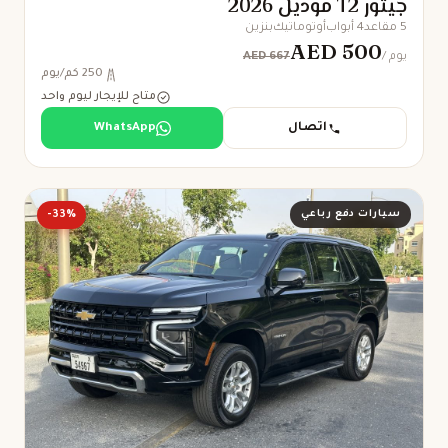
جيتور T2 موديل 2026
5 مقاعد
4 أبواب
أوتوماتيك
بنزين
AED 500
AED 667
/ يوم
250 كم/يوم
متاح للإيجار ليوم واحد
اتصال
WhatsApp
سيارات دفع رباعي
-33%