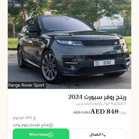
رينج روفر سبورت 2024
5 مقاعد
4 أبواب
أوتوماتيك
بنزين
AED 849
AED 1,267
/ يوم
250 كم/يوم
متاح للإيجار ليوم واحد
اتصال
WhatsApp