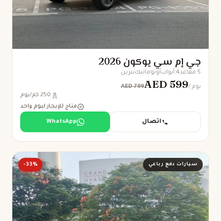
جي إم سي يوكون 2026
5 مقاعد
4 أبواب
أوتوماتيك
بنزين
AED 599
AED 799
/ يوم
250 كم/يوم
متاح للإيجار ليوم واحد
اتصال
WhatsApp
سيارات دفع رباعي
-33%