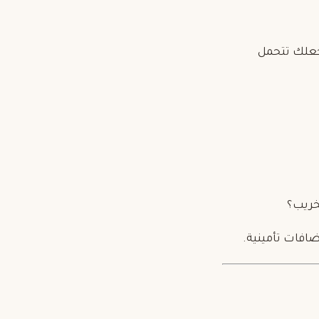
يجعلك تتحمل
خريب؟
افات تأمينية.