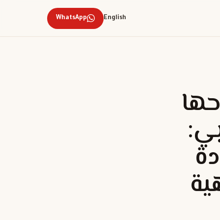
WhatsApp
English
حها
ي:
دة
ية