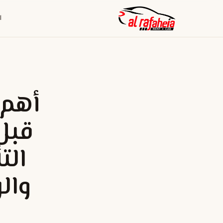
ا
أهم 
قبل
الت
وال