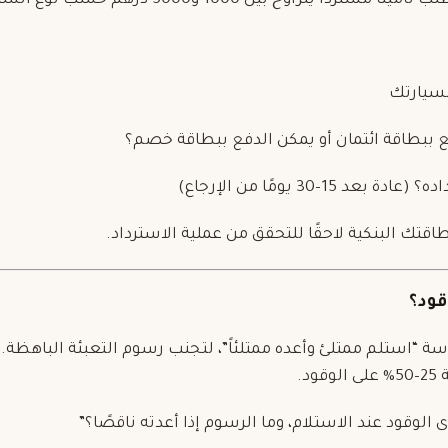
ًا يتراوح بين 1000 و5000 درهم حسب نوع السيارة.
لسيارتك
 ببطاقة ائتمان أو يمكن الدفع ببطاقة خصم؟
بعد 15–30 يومًا من الإرجاع)
قتك البنكية لاحقًا للتحقق من عملية الاسترداد.
سة “استلم ممتلئ وأعده ممتلئاً”، لتجنب رسوم التعبئة الباهظ
د.
الوقود عند الاستلام، وما الرسوم إذا أعدته ناقصًا؟”