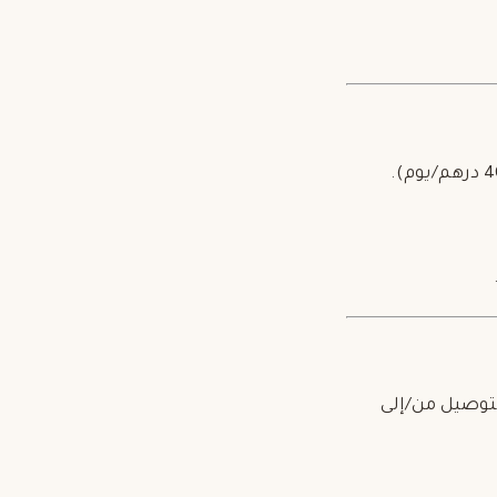
يجارات التي تبدأ من 3 أيام. وخدمة التوصيل من/إلى