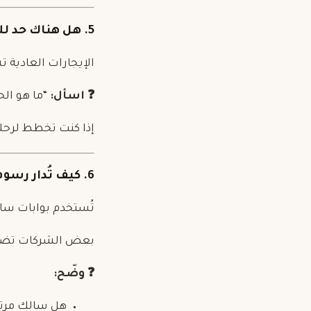
5. هل هناك حد للكيلومترات؟ وما رسوم التجاوز؟
الإيجارات العادية تشمل عادة 250 كم في اليوم، والرسوم 
❓ اسأل:
“ما هو الح
إذا كنت تخطط لرحلا
6. كيف تُدار رسوم بوابات سالك (Salik)؟
تُستخدم بوابات
سا
بعض الشركات تضيف 
❓ وضّح:
هل سالك مرتب