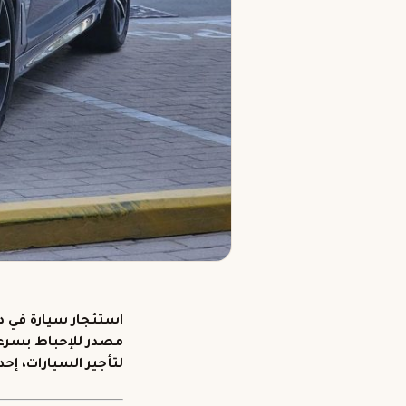
استئجار سيارة في دب
مصدر للإحباط بسرعة
لتأجير السيارات
، إح