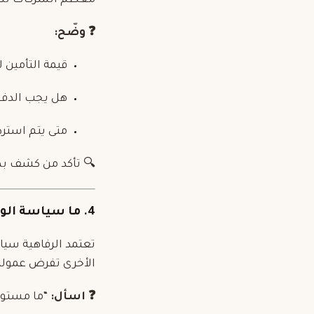
معظم الشركات تطلب تأمينًا مسترد
❓ وضّح:
قيمة التأمين 
هل يجب الدفع
متى يتم استرداده؟ (عادة 
🔍 تأكد من كشف بطا
4. ما سياسة الوقود؟
تعتمد الرفاهية سيا
الأخرى تفرض عمولة 25–50% على الوقو
❓ اسأل:
“ما مستوى 